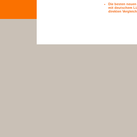
Die besten neuen
mit deutschem Li
direkten Vergleich