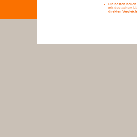
Die besten neuen
mit deutschem Li
direkten Vergleich