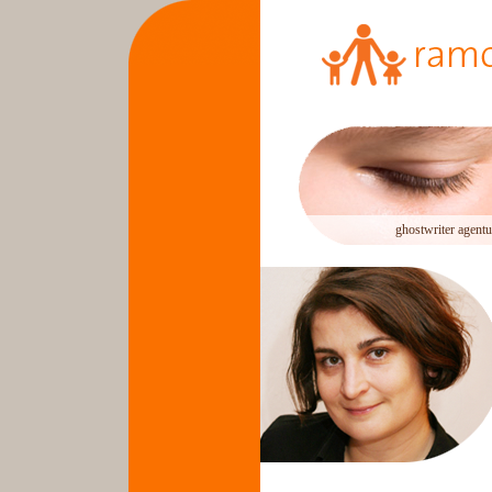
ghostwriter agentu