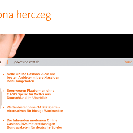
r
joo-casino.com.de
home
Neue Online Casinos 2024: Die
besten Anbieter mit erstklassigen
Bonusangeboten
Sportwetten Plattformen ohne
OASIS Sperre für Wetter aus
Deutschland im Überblick
Wettanbieter ohne OASIS Sperre –
Alternativen für hiesige Wettkunden
Die führenden modernen Online
Casinos 2024 mit erstklassigen
Bonuspaketen für deutsche Spieler