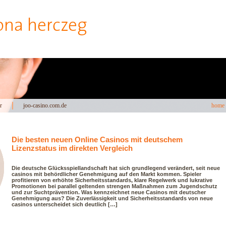
r
joo-casino.com.de
home
Die besten neuen Online Casinos mit deutschem
Lizenzstatus im direkten Vergleich
Die deutsche Glücksspiellandschaft hat sich grundlegend verändert, seit neue
casinos mit behördlicher Genehmigung auf den Markt kommen. Spieler
profitieren von erhöhte Sicherheitsstandards, klare Regelwerk und lukrative
Promotionen bei parallel geltenden strengen Maßnahmen zum Jugendschutz
und zur Suchtprävention. Was kennzeichnet neue Casinos mit deutscher
Genehmigung aus? Die Zuverlässigkeit und Sicherheitsstandards von neue
casinos unterscheidet sich deutlich […]