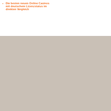
Die besten neuen Online Casinos
mit deutschem Lizenzstatus im
direkten Vergleich