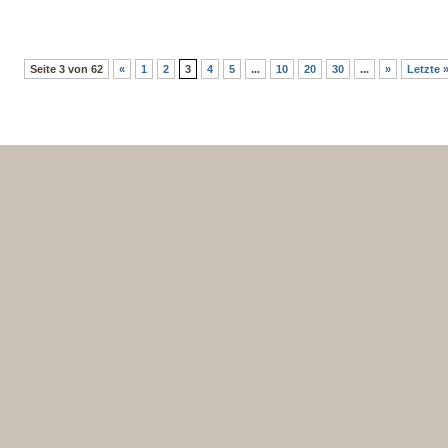
Seite 3 von 62
«
1
2
3
4
5
...
10
20
30
...
»
Letzte 