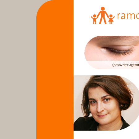
ghostwriter agentu