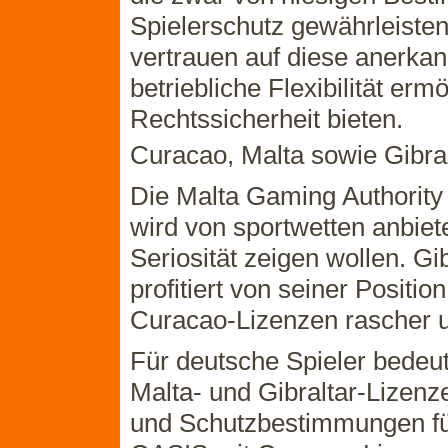
Spielerschutz gewährleisten
vertrauen auf diese anerka
betriebliche Flexibilität erm
Rechtssicherheit bieten.
Curacao, Malta sowie Gibral
Die Malta Gaming Authority 
wird von sportwetten anbiet
Seriosität zeigen wollen. Gi
profitiert von seiner Positi
Curacao-Lizenzen rascher un
Für deutsche Spieler bedeut
Malta- und Gibraltar-Lizen
und Schutzbestimmungen für