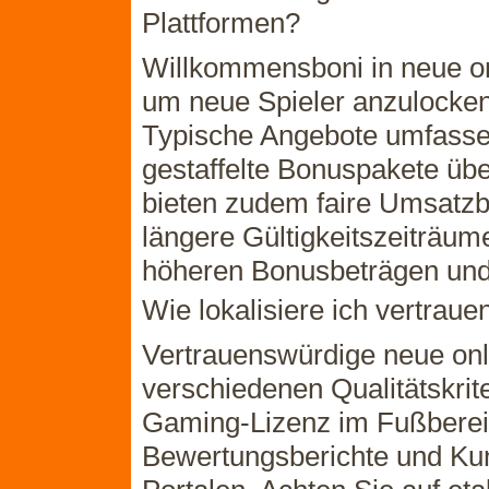
Plattformen?
Willkommensboni in neue onl
um neue Spieler anzulocken
Typische Angebote umfassen
gestaffelte Bonuspakete üb
bieten zudem faire Umsatz
längere Gültigkeitszeiträume
höheren Bonusbeträgen und 
Wie lokalisiere ich vertrau
Vertrauenswürdige neue onli
verschiedenen Qualitätskrite
Gaming-Lizenz im Fußbereic
Bewertungsberichte und Ku