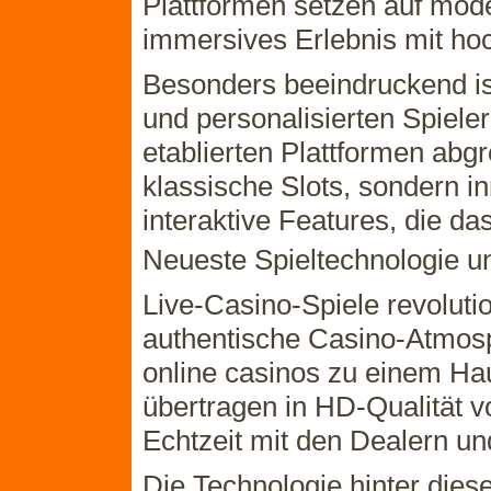
Plattformen setzen auf mode
immersives Erlebnis mit hoc
Besonders beeindruckend ist
und personalisierten Spiele
etablierten Plattformen abgr
klassische Slots, sondern i
interaktive Features, die d
Neueste Spieltechnologie 
Live-Casino-Spiele revolutio
authentische Casino-Atmosp
online casinos zu einem H
übertragen in HD-Qualität vo
Echtzeit mit den Dealern un
Die Technologie hinter die