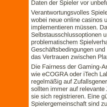
Daten der Spieler vor unbef
Verantwortungsvolles Spielen
wobei neue online casinos 
implementieren müssen. Daz
Selbstausschlussoptionen un
problematischem Spielverha
Geschäftsbedingungen und 
das Vertrauen zwischen Plat
Die Fairness der Gaming-An
wie eCOGRA oder iTech Labs
regelmäßig auf Zufallsgene
sollten immer auf relevante
sie sich registrieren. Eine 
Spielergemeinschaft sind zu