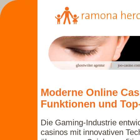
ghostwriter agentur
joo-casino.com
Moderne Online Casi
Funktionen und To
Die Gaming-Industrie entwick
casinos mit innovativen Te