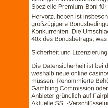
Spezielle Premium-Boni für
Hervorzuheben ist insbesond
großzügigere Bonusbedingun
Konkurrenten. Die Umschlag
40x des Bonusbetrags, was i
Sicherheit und Lizenzierung
Die Datensicherheit ist bei 
weshalb neue online casino
müssen. Renommierte Behör
Gambling Commission oder 
Anbieter gründlich auf Fairp
Aktuelle SSL-Verschlüsselu