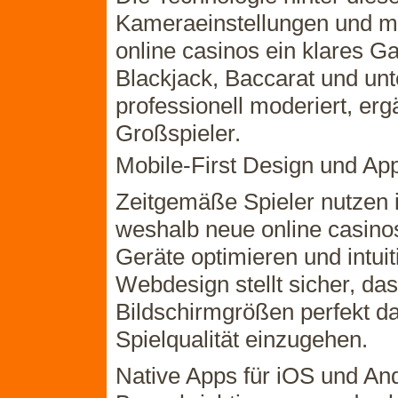
Kameraeinstellungen und 
online casinos ein klares G
Blackjack, Baccarat und un
professionell moderiert, erg
Großspieler.
Mobile-First Design und Ap
Zeitgemäße Spieler nutzen i
weshalb neue online casinos 
Geräte optimieren und intu
Webdesign stellt sicher, da
Bildschirmgrößen perfekt d
Spielqualität einzugehen.
Native Apps für iOS und And