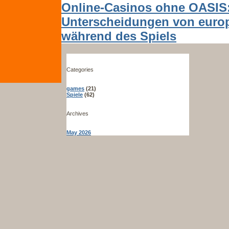
Online-Casinos ohne OASIS:
Unterscheidungen von europ
während des Spiels
Categories
games
(21)
Spiele
(62)
Archives
May 2026