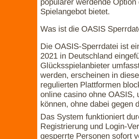
populärer werdende Option da
Spielangebot bietet.
Was ist die OASIS Sperrdate
Die OASIS-Sperrdatei ist ei
2021 in Deutschland eingefü
Glücksspielanbieter umfasst.
werden, erscheinen in dies
regulierten Plattformen bloc
online casino ohne OASIS, 
können, ohne dabei gegen 
Das System funktioniert dur
Registrierung und Login-Vers
gesperrte Personen sofort 