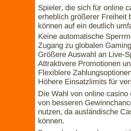
Spieler, die sich für online
erheblich größerer Freiheit
können auf ein deutlich umf
Keine automatische Sperrm
Zugang zu globalen Gaming
Größere Auswahl an Live-Sp
Attraktivere Promotionen u
Flexiblere Zahlungsoptione
Höhere Einsatzlimits für ve
Die Wahl von online casino
von besseren Gewinnchance
nutzen, da ausländische Cas
können.