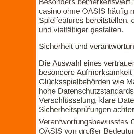
Besonders bemerkenswert is
casino ohne OASIS häufig m
Spielfeatures bereitstellen,
und vielfältiger gestalten.
Sicherheit und verantwortun
Die Auswahl eines vertraue
besondere Aufmerksamkeit b
Glücksspielbehörden wie M
hohe Datenschutzstandards e
Verschlüsselung, klare Date
Sicherheitsprüfungen achten
Verantwortungsbewusstes Ga
OASIS von großer Bedeutun