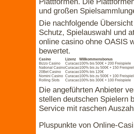
Plattformen. Die Plattfor
und großen Spielsammlung
Die nachfolgende Übersicht 
Schutz, Spielauswahl und at
online casino ohne OASIS wu
bewertet.
Casino
Lizenz
Willkommensbonus
Bizzo Casino
Curacao
100% bis 500€ + 200 Freispiele
National Casino
Curacao
100% bis zu 500€ + 150 Freispie
20Bet Casino
Curacao
100% bis 120€
Nomini Casino
Curacao
100% bis zu 500€ + 100 Freispie
Rolling Slots
Curacao
100% bis 300€ + 100 Freispiele
Die angeführten Anbieter v
stellen deutschen Spielern 
Service mit raschen Auszah
Pluspunkte von Online-Cas