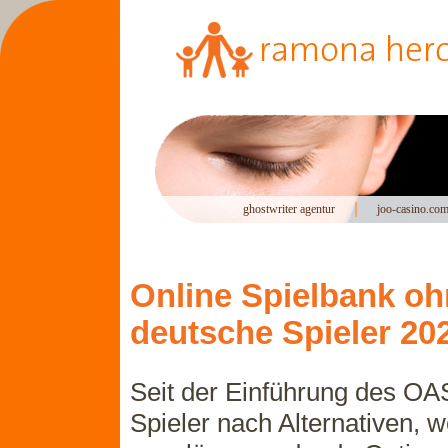
ghostwriter agentur
joo-casino.com
Online Spielbank oh
deutsche Spieler 20
Seit der Einführung des OA
Spieler nach Alternativen,