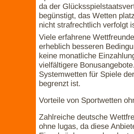
da der Glücksspielstaatsver
begünstigt, das Wetten platz
nicht strafrechtlich verfolgt i
Viele erfahrene Wettfreund
erheblich besseren Bedingu
keine monatliche Einzahlun
vielfältigere Bonusangebot
Systemwetten für Spiele de
begrenzt ist.
Vorteile von Sportwetten 
Zahlreiche deutsche Wettfr
ohne lugas, da diese Anbiete