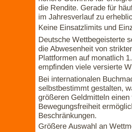
die Rendite. Gerade für häu
im Jahresverlauf zu erhebli
Keine Einsatzlimits und Ei
Deutsche Wettbegeisterte s
die Abwesenheit von strikt
Plattformen auf monatlich 1
empfinden viele versierte W
Bei internationalen Buchma
selbstbestimmt gestalten, w
größeren Geldmitteln einen w
Bewegungsfreiheit ermöglich
Beschränkungen.
Größere Auswahl an Wettmö