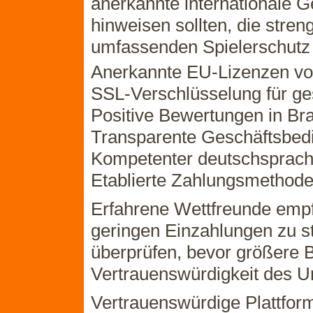
anerkannte internationale
hinweisen sollten, die stre
umfassenden Spielerschutz b
Anerkannte EU-Lizenzen v
SSL-Verschlüsselung für ge
Positive Bewertungen in Br
Transparente Geschäftsbed
Kompetenter deutschsprach
Etablierte Zahlungsmethode
Erfahrene Wettfreunde empf
geringen Einzahlungen zu s
überprüfen, bevor größere B
Vertrauenswürdigkeit des U
Vertrauenswürdige Plattfor