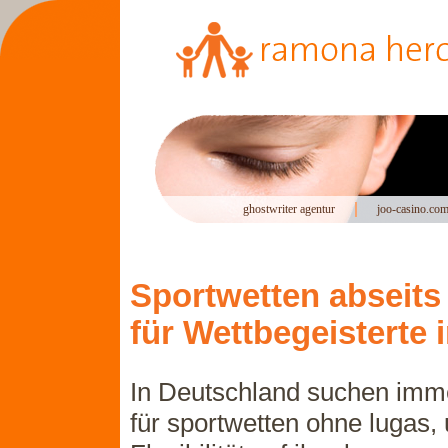
ghostwriter agentur
joo-casino.com
Sportwetten abseit
für Wettbegeisterte 
In Deutschland suchen imme
für sportwetten ohne lugas