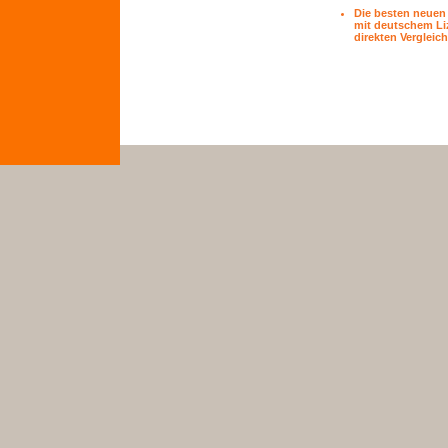
Die besten neuen
mit deutschem Li
direkten Vergleich