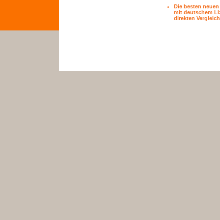
Die besten neuen
mit deutschem Li
direkten Vergleich