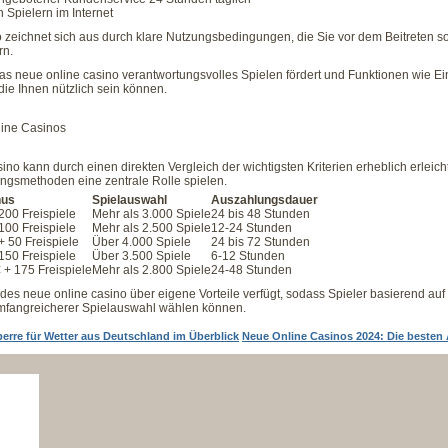
 Spielern im Internet
 zeichnet sich aus durch klare Nutzungsbedingungen, die Sie vor dem Beitreten sor
rn.
as neue online casino verantwortungsvolles Spielen fördert und Funktionen wie Ei
 die Ihnen nützlich sein können.
line Casinos
ino kann durch einen direkten Vergleich der wichtigsten Kriterien erheblich erleic
gsmethoden eine zentrale Rolle spielen.
nus
Spielauswahl
Auszahlungsdauer
200 Freispiele
Mehr als 3.000 Spiele
24 bis 48 Stunden
100 Freispiele
Mehr als 2.500 Spiele
12-24 Stunden
 50 Freispiele
Über 4.000 Spiele
24 bis 72 Stunden
150 Freispiele
Über 3.500 Spiele
6-12 Stunden
 + 175 Freispiele
Mehr als 2.800 Spiele
24-48 Stunden
jedes neue online casino über eigene Vorteile verfügt, sodass Spieler basierend au
mfangreicherer Spielauswahl wählen können.
erre für Wetter aus Deutschland im Überblick
Neue Online Casinos 2024: Die besten 