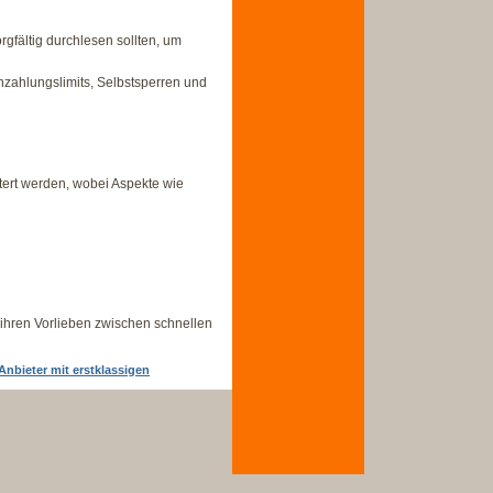
gfältig durchlesen sollten, um
nzahlungslimits, Selbstsperren und
htert werden, wobei Aspekte wie
f ihren Vorlieben zwischen schnellen
Anbieter mit erstklassigen