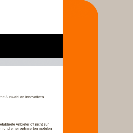
iche Auswahl an innovativen
ablierte Anbieter oft nicht zur
n und einer optimierten mobilen