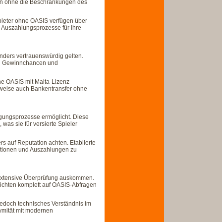
ten ohne die Beschränkungen des
bieter ohne OASIS verfügen über
 Auszahlungsprozesse für ihre
onders vertrauenswürdig gelten.
ten Gewinnchancen und
ne OASIS mit Malta-Lizenz
lweise auch Bankentransfer ohne
migungsprozesse ermöglicht. Diese
was sie für versierte Spieler
s auf Reputation achten. Etablierte
ktionen und Auszahlungen zu
e extensive Überprüfung auskommen.
ichten komplett auf OASIS-Abfragen
jedoch technisches Verständnis im
nymität mit modernen