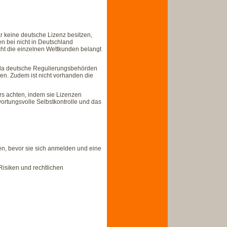
r keine deutsche Lizenz besitzen,
en bei nicht in Deutschland
icht die einzelnen Wettkunden belangt
, da deutsche Regulierungsbehörden
en. Zudem ist nicht vorhanden die
ers achten, indem sie Lizenzen
rtungsvolle Selbstkontrolle und das
ten, bevor sie sich anmelden und eine
isiken und rechtlichen