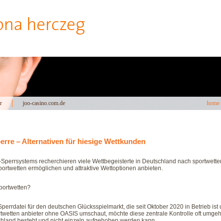
r
joo-casino.com.de
home
rre – Alternativen für hiesige Wettkunden
Sperrsystems recherchieren viele Wettbegeisterte in Deutschland nach sportwette
Sportwetten ermöglichen und attraktive Wettoptionen anbieten.
portwetten?
perrdatei für den deutschen Glücksspielmarkt, die seit Oktober 2020 in Betrieb ist
ortwetten anbieter ohne OASIS umschaut, möchte diese zentrale Kontrolle oft umge
schland besteht und nicht einzeln aufgehoben werden kann.