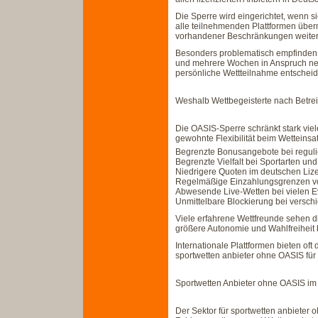
Die Sperre wird eingerichtet, wenn s
alle teilnehmenden Plattformen über
vorhandener Beschränkungen weiterh
Besonders problematisch empfinden za
und mehrere Wochen in Anspruch neh
persönliche Wettteilnahme entschei
Weshalb Wettbegeisterte nach Betr
Die OASIS-Sperre schränkt stark viel
gewohnte Flexibilität beim Wetteinsa
Begrenzte Bonusangebote bei reguli
Begrenzte Vielfalt bei Sportarten und
Niedrigere Quoten im deutschen Liz
Regelmäßige Einzahlungsgrenzen vo
Abwesende Live-Wetten bei vielen E
Unmittelbare Blockierung bei versch
Viele erfahrene Wettfreunde sehen 
größere Autonomie und Wahlfreiheit 
Internationale Plattformen bieten oft
sportwetten anbieter ohne OASIS fü
Sportwetten Anbieter ohne OASIS im
Der Sektor für sportwetten anbieter 